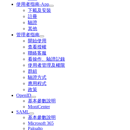
使用者指南-App
下載及安裝
註冊
驗證
其他
管理者指南
開始使用
查看授權
聯絡客服
看操作、驗證記錄
使用者管理及權限
群組
驗證方式
應用程式
政策
OpenID
基本參數說明
MoniCenter
SAML
基本參數說明
Microsoft 365
Paloalto